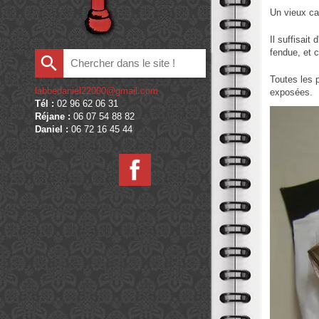
Un vieux cad
Il suffisait
fendue, et c
Toutes les 
labbedaniel22000@gmail.com
exposées.
Tél :
02 96 62 06 31
Réjane :
06 07 54 88 82
Daniel :
06 72 16 45 44