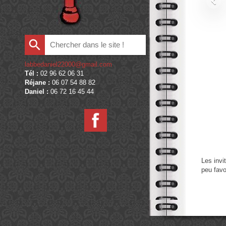
labbedaniel22000@gmail.com
Tél :
02 96 62 06 31
Réjane :
06 07 54 88 82
Daniel :
06 72 16 45 44
Les invi
peu favo